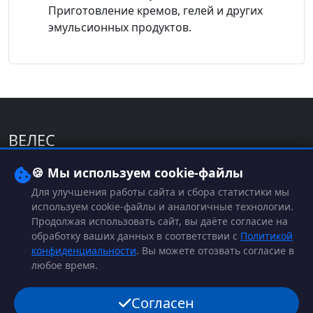
Приготовление кремов, гелей и других
эмульсионных продуктов.
ВЕЛЕС
Проектирование и производство промышленного
🍪 Мы используем cookie-файлы
пищевого оборудования с 2003 года.
Для улучшения работы сайта и сбора статистики мы
используем cookie-файлы и аналогичные технологии.
Продолжая использовать сайт, вы даёте согласие на
Контакты
обработку ваших данных в соответствии с
Политикой
конфиденциальности
. Вы можете отозвать согласие в
8-800-201-52-93
любое время.
veles-altai@mail.ru
Согласен